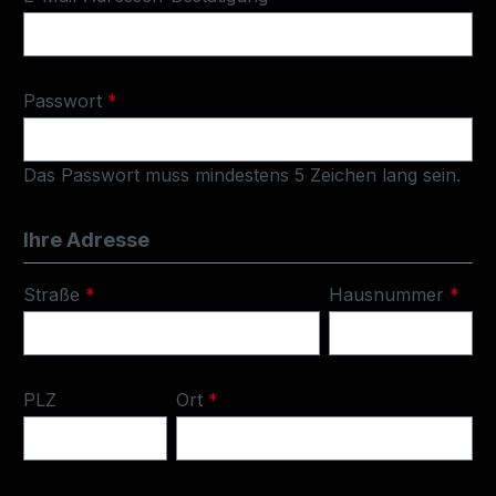
Passwort
*
Das Passwort muss mindestens 5 Zeichen lang sein.
Ihre Adresse
Straße
*
Hausnummer
*
PLZ
Ort
*