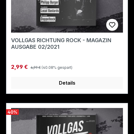
VOLLGAS RICHTUNG ROCK - MAGAZIN
AUSGABE 02/2021
Regulärer Preis:
Verkaufspreis:
2,99 €
4,99 €
(40.08% gespart)
Details
40
%