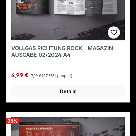
VOLLGAS RICHTUNG ROCK - MAGAZIN
AUSGABE 02/2024 A4
Regulärer Preis:
Verkaufspreis:
4,99 €
7,99 €
(37.55% gespart)
Details
38
%