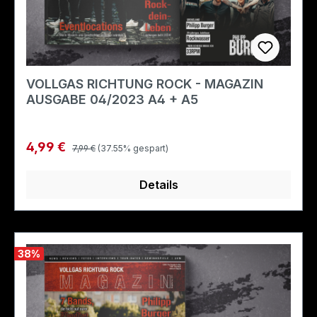
VOLLGAS RICHTUNG ROCK - MAGAZIN
AUSGABE 04/2023 A4 + A5
Regulärer Preis:
Verkaufspreis:
4,99 €
7,99 €
(37.55% gespart)
Details
38
%