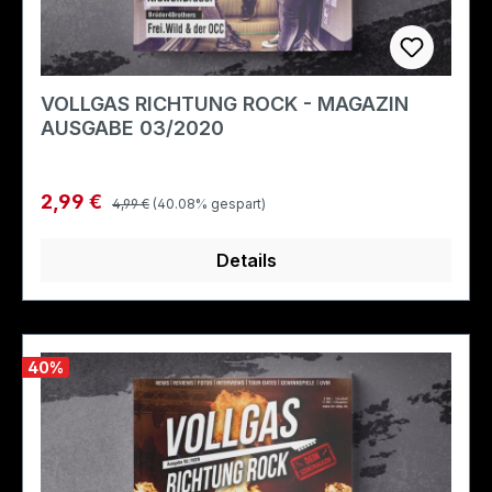
VOLLGAS RICHTUNG ROCK - MAGAZIN
AUSGABE 03/2020
Regulärer Preis:
Verkaufspreis:
2,99 €
4,99 €
(40.08% gespart)
Details
40
%