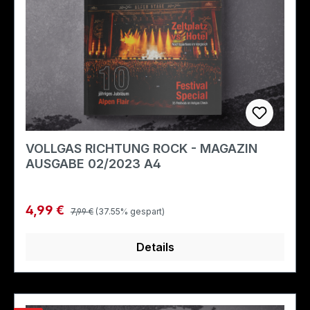
VOLLGAS RICHTUNG ROCK - MAGAZIN
AUSGABE 02/2023 A4
Regulärer Preis:
Verkaufspreis:
4,99 €
7,99 €
(37.55% gespart)
Details