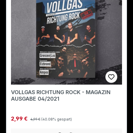
VOLLGAS RICHTUNG ROCK - MAGAZIN
AUSGABE 04/2021
Regulärer Preis:
Verkaufspreis:
2,99 €
4,99 €
(40.08% gespart)