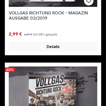
VOLLGAS RICHTUNG ROCK - MAGAZIN
AUSGABE 03/2019
Regulärer Preis:
Verkaufspreis:
2,99 €
4,99 €
(40.08% gespart)
Details
40
%