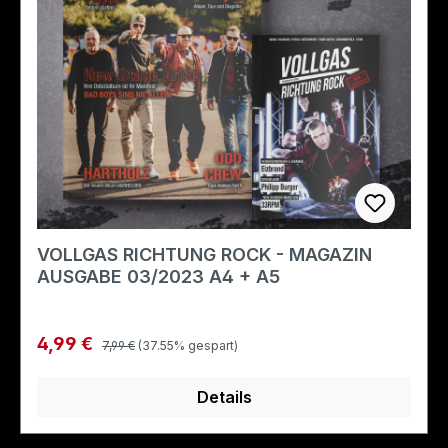
VOLLGAS RICHTUNG ROCK - MAGAZIN
AUSGABE 03/2023 A4 + A5
Regulärer Preis:
Verkaufspreis:
4,99 €
7,99 €
(37.55% gespart)
Details