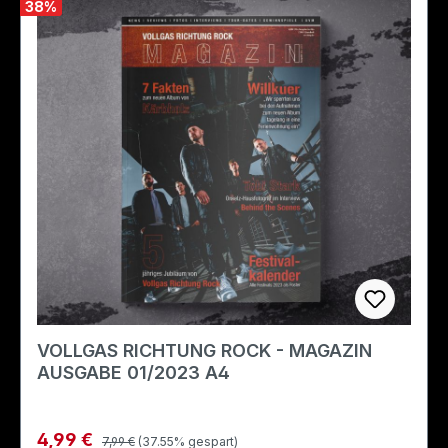
38
%
VOLLGAS RICHTUNG ROCK - MAGAZIN
AUSGABE 01/2023 A4
Regulärer Preis:
Verkaufspreis:
4,99 €
7,99 €
(37.55% gespart)