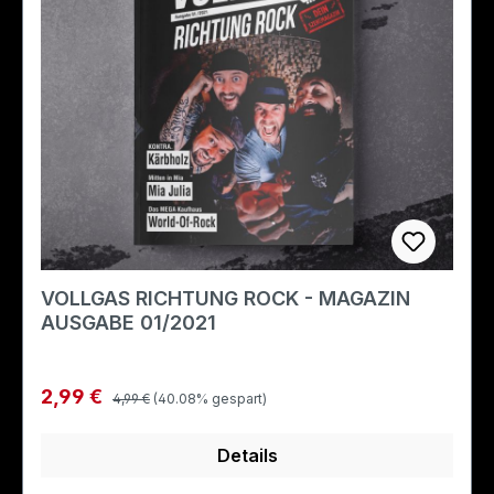
VOLLGAS RICHTUNG ROCK - MAGAZIN
AUSGABE 01/2021
Regulärer Preis:
Verkaufspreis:
2,99 €
4,99 €
(40.08% gespart)
Details