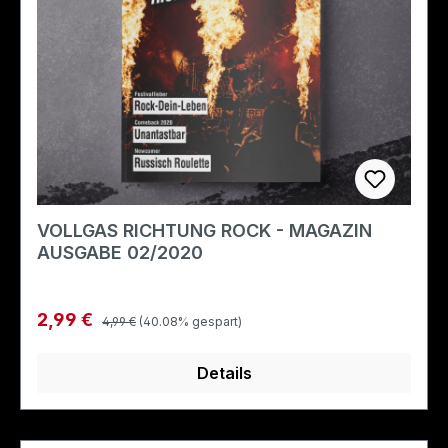
VOLLGAS RICHTUNG ROCK - MAGAZIN
AUSGABE 02/2020
Regulärer Preis:
Verkaufspreis:
2,99 €
4,99 €
(40.08% gespart)
Details