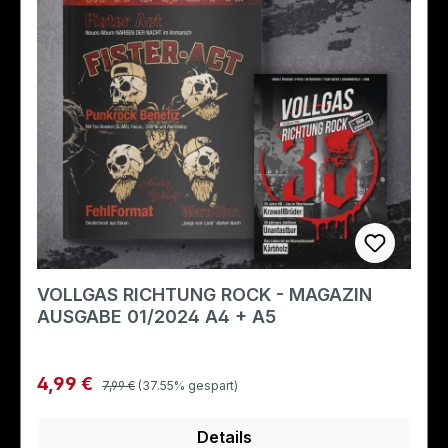
VOLLGAS RICHTUNG ROCK - MAGAZIN
AUSGABE 01/2024 A4 + A5
Regulärer Preis:
Verkaufspreis:
4,99 €
7,99 €
(37.55% gespart)
Details