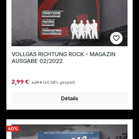
VOLLGAS RICHTUNG ROCK - MAGAZIN
AUSGABE 02/2022
Regulärer Preis:
Verkaufspreis:
2,99 €
4,99 €
(40.08% gespart)
Details
40
%