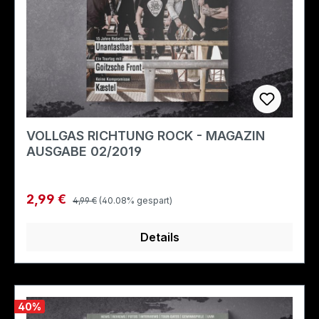
VOLLGAS RICHTUNG ROCK - MAGAZIN
AUSGABE 02/2019
Regulärer Preis:
Verkaufspreis:
2,99 €
4,99 €
(40.08% gespart)
Details
40
%