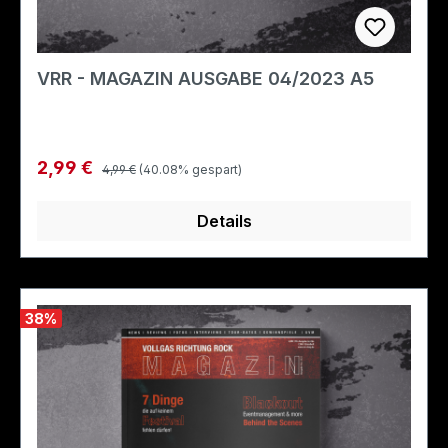
VRR - MAGAZIN AUSGABE 04/2023 A5
Regulärer Preis:
Verkaufspreis:
2,99 €
4,99 €
(40.08% gespart)
Details
38
%