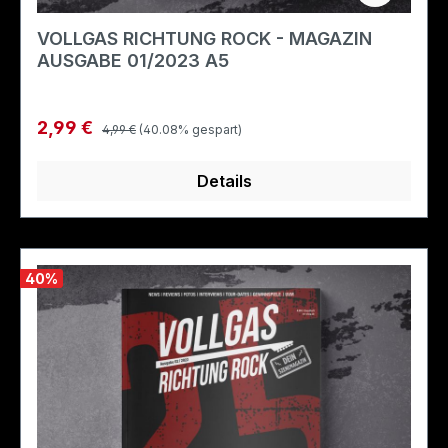
VOLLGAS RICHTUNG ROCK - MAGAZIN
AUSGABE 01/2023 A5
Regulärer Preis:
Verkaufspreis:
2,99 €
4,99 €
(40.08% gespart)
Details
40
%